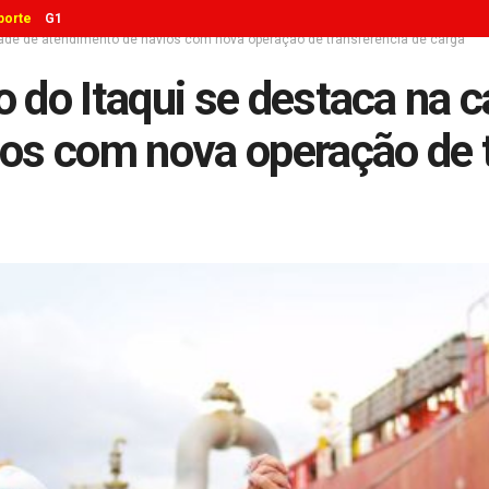
porte
G1
dade de atendimento de navios com nova operação de transferência de carga
 do Itaqui se destaca na 
os com nova operação de t