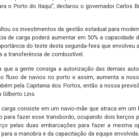
a o Porto do Itaqui”, declarou o governador Carlos B
altou os investimentos da gestão estadual para moderni
cia de carga poderá aumentar em 50% a capacidade de
ortância do teste desta segunda-feira que envolveu 
a a transferência de combustível.
a que a gente consiga a autorização das demais autor
o fluxo de navios no porto e assim, aumenta a nossa
ambém pela Capitania dos Portos, então a nossa previsã
 Gilberto Lins.
de carga consiste em um navio-mãe que atraca em um 
o para fazer esse transbordo, ocupando dois berços p
ço pelas duas embarcações para fazer a mesma op
 para a manobra e da capacitação da equipe envolvida