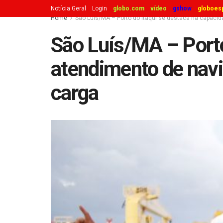
Notícia Geral
Login
globo.com
vídeo
gshow
globoes
Home
São Luís/MA – Porto do Itaqui se destaca na capaci
São Luís/MA – Porto
atendimento de navi
carga