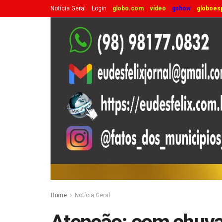
Notícia Geral
Login
globo.com
vídeo
gshow
globoes
Home
Notícia Geral