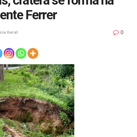
, cratera se forma na
ente Ferrer
0
cia Geral