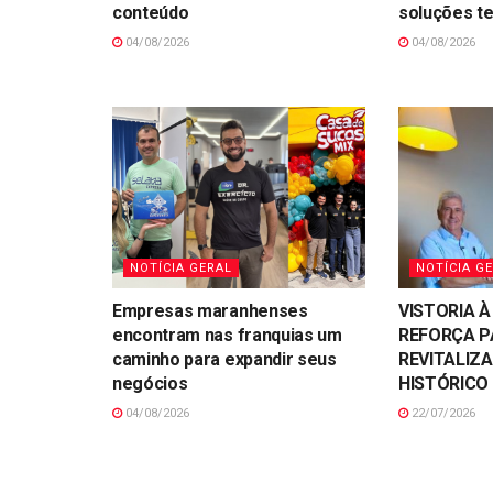
conteúdo
soluções t
04/08/2026
04/08/2026
NOTÍCIA GERAL
NOTÍCIA G
Empresas maranhenses
VISTORIA À
encontram nas franquias um
REFORÇA P
caminho para expandir seus
REVITALIZ
negócios
HISTÓRICO 
04/08/2026
22/07/2026