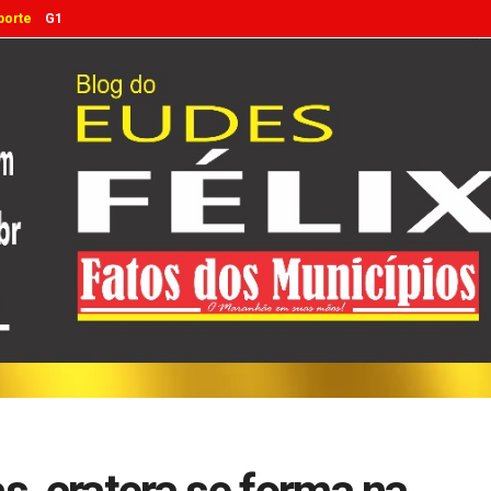
porte
G1