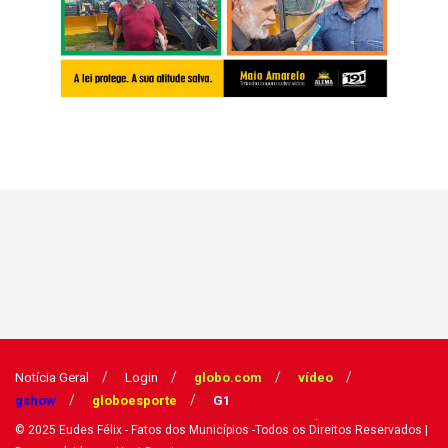
Notícia Geral
Login
globo.com
vídeo
gshow
globoesporte
G1
© 2025
Eudes Félix - Fatos dos Municípios
-Todos os Direitos Reservados
|