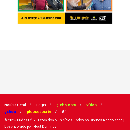
Notícia Geral
Login
globo.com
vídeo
gshow
globoesporte
G1
© 2025
Eudes Félix - Fatos dos Municípios
-Todos os Direitos Reservados
|
Desenvolvido por: Host Dominus
.