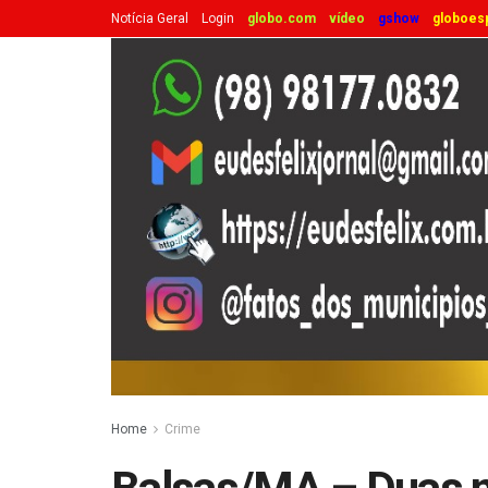
Notícia Geral
Login
globo.com
vídeo
gshow
globoes
Home
Crime