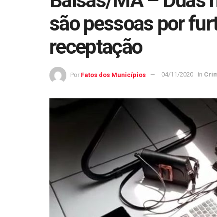
Balsas/MA – Duas 
são pessoas por furt
receptação
Por
Fatos dos Municípios
04/11/2020
in
Cri