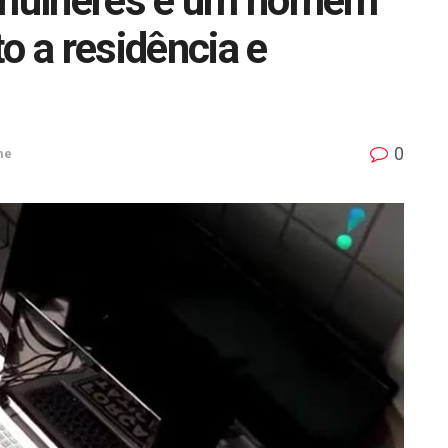
mulheres e um homem
o a residência e
0
me