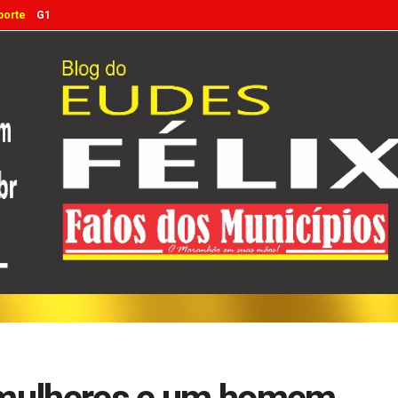
porte
G1