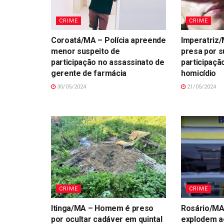
CRIME
CRIME
Coroatá/MA – Polícia apreende
Imperatriz/
menor suspeito de
presa por s
participação no assassinato de
participaçã
gerente de farmácia
homicídio
30/05/2024
21/05/2024
CRIME
CRIME
Itinga/MA – Homem é preso
Rosário/MA
por ocultar cadáver em quintal
explodem a