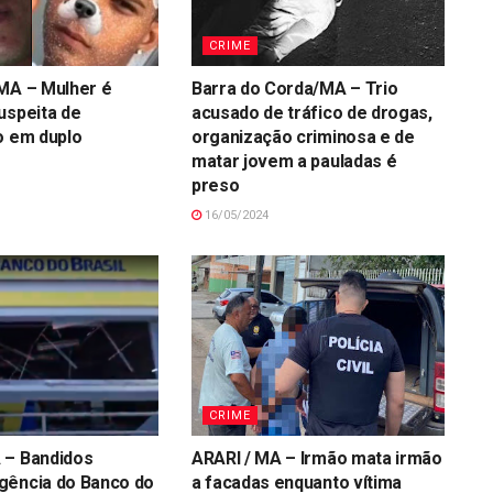
CRIME
MA – Mulher é
Barra do Corda/MA – Trio
uspeita de
acusado de tráfico de drogas,
o em duplo
organização criminosa e de
matar jovem a pauladas é
preso
16/05/2024
CRIME
 – Bandidos
ARARI / MA – Irmão mata irmão
gência do Banco do
a facadas enquanto vítima