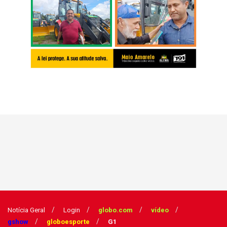
Notícia Geral
Login
globo.com
vídeo
gshow
globoesporte
G1