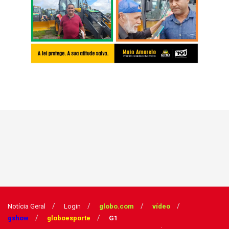
Notícia Geral
Login
globo.com
vídeo
gshow
globoesporte
G1