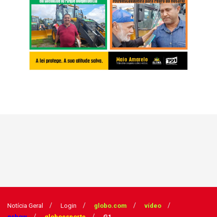
Notícia Geral
Login
globo.com
vídeo
gshow
globoesporte
G1