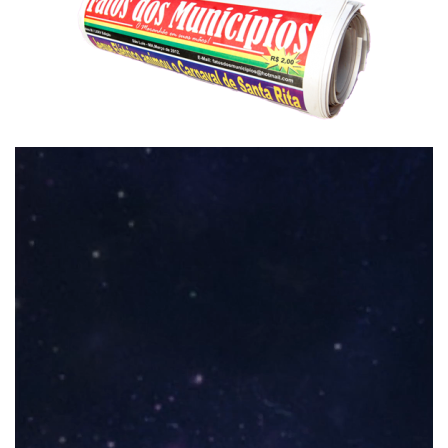
Tocador
de
vídeo