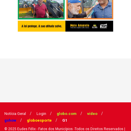
Notícia Geral
Login
globo.com
vídeo
gshow
globoesporte
G1
© 2025
Eudes Félix - Fatos dos Municípios
-Todos os Direitos Reservados
|