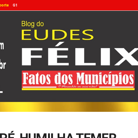
porte
G1