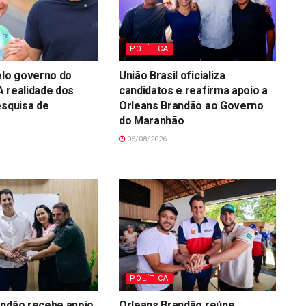
POLÍTICA
elo governo do
União Brasil oficializa
 realidade dos
candidatos e reafirma apoio a
esquisa de
Orleans Brandão ao Governo
do Maranhão
05/08/2026
POLÍTICA
andão recebe apoio
Orleans Brandão reúne