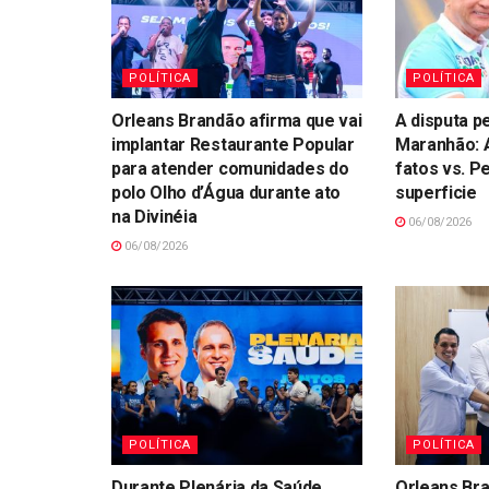
POLÍTICA
POLÍTICA
Orleans Brandão afirma que vai
A disputa p
implantar Restaurante Popular
Maranhão: A
para atender comunidades do
fatos vs. P
polo Olho d’Água durante ato
superficie
na Divinéia
06/08/2026
06/08/2026
POLÍTICA
POLÍTICA
Durante Plenária da Saúde,
Orleans Br