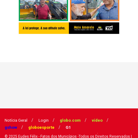
Notícia Geral
Login
globo.com
vídeo
gshow
globoesporte
G1
© 2025
Eudes Félix - Fatos dos Municípios
-Todos os Direitos Reservados
|