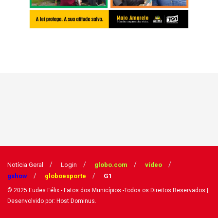
Notícia Geral
Login
globo.com
vídeo
gshow
globoesporte
G1
© 2025
Eudes Félix - Fatos dos Municípios
-Todos os Direitos Reservados
|
Desenvolvido por: Host Dominus
.