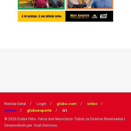
Notícia Geral
Login
globo.com
vídeo
gshow
globoesporte
G1
© 2025
Eudes Félix - Fatos dos Municípios
-Todos os Direitos Reservados
|
Desenvolvido por: Host Dominus
.