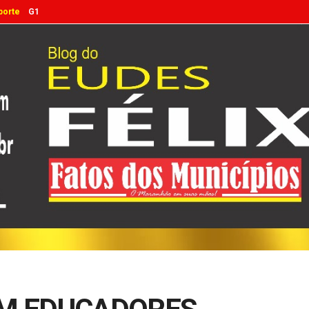
porte
G1