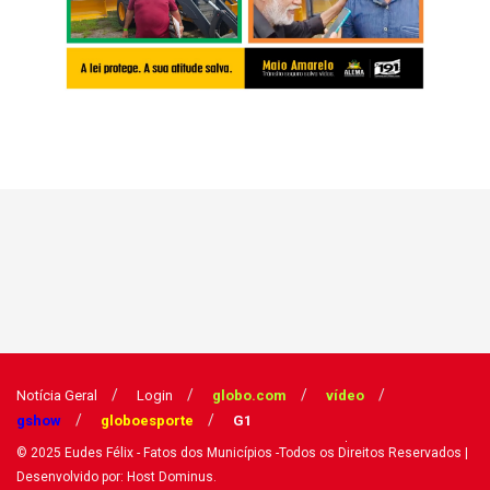
Notícia Geral
Login
globo.com
vídeo
gshow
globoesporte
G1
© 2025
Eudes Félix - Fatos dos Municípios
-Todos os Direitos Reservados
|
Desenvolvido por: Host Dominus
.