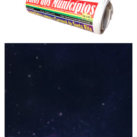
Tocador
de
vídeo