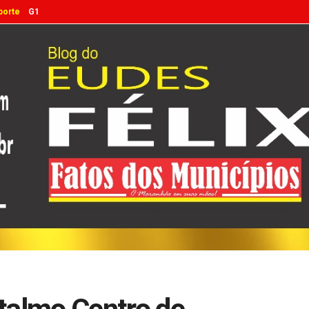
porte
G1