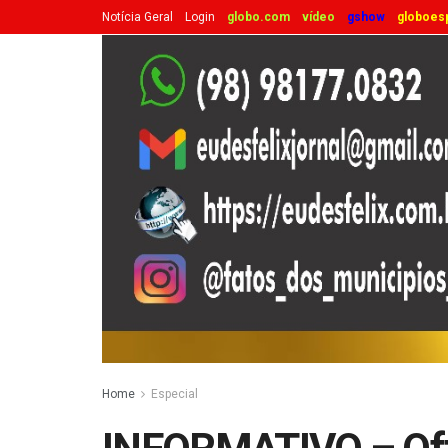
Notícia Geral
Login
globo.com
vídeo
gshow
globoes
Home
Especial