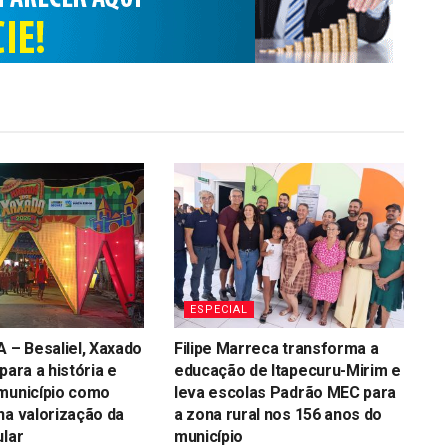
ESPECIAL
– Besaliel, Xaxado
Filipe Marreca transforma a
para a história e
educação de Itapecuru-Mirim e
 município como
leva escolas Padrão MEC para
na valorização da
a zona rural nos 156 anos do
ular
município