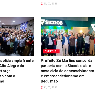
23/07/2026
ESPECIAL
solida ampla frente
Prefeito Zé Martins consolida
 Alto Alegre do
parceria com o Sicoob e abre
eforça
novo ciclo de desenvolvimento
so com o
e empreendedorismo em
smo
Bequimão
11/07/2026