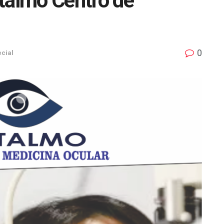
almo Centro de
0
cial