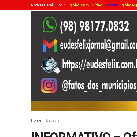
Notícia Geral
Login
globo.com
vídeo
gshow
globoes
Home
Especial