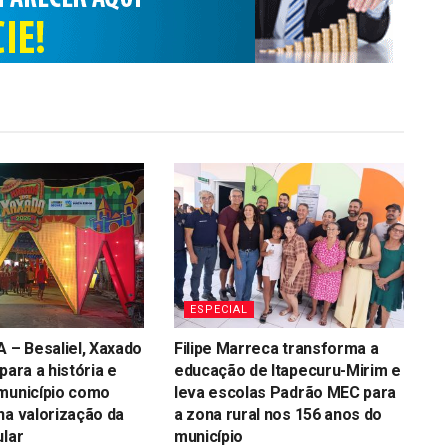
ESPECIAL
– Besaliel, Xaxado
Filipe Marreca transforma a
para a história e
educação de Itapecuru-Mirim e
 município como
leva escolas Padrão MEC para
na valorização da
a zona rural nos 156 anos do
ular
município