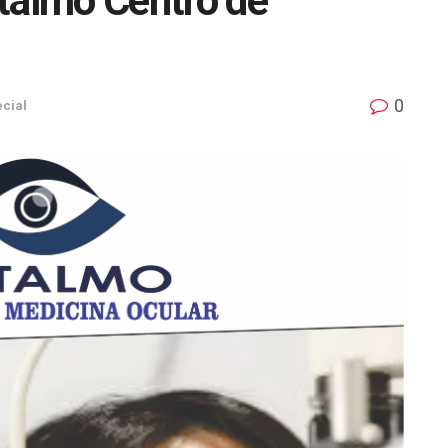
almo Centro de
0
cial