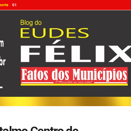
porte
G1