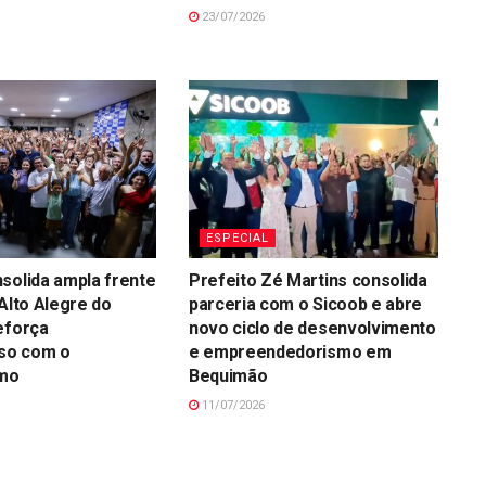
23/07/2026
ESPECIAL
solida ampla frente
Prefeito Zé Martins consolida
 Alto Alegre do
parceria com o Sicoob e abre
eforça
novo ciclo de desenvolvimento
so com o
e empreendedorismo em
smo
Bequimão
11/07/2026