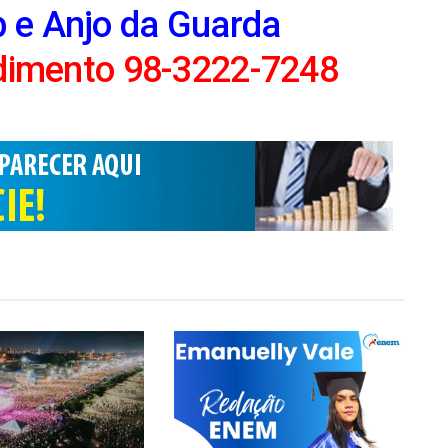
b e Anjo da Guarda
ndimento 98-3222-7248