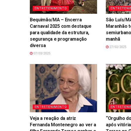
ENTRETENIMENTO
ENTRETEN
Bequimão/MA – Encerra
São Luís/MA
Carnaval 2025 com destaque
Maranhão t
para qualidade da estrutura,
semiurbano 
segurança e programação
manhã
diversa
27/02/2025
07/03/2025
ENTRETENIMENTO
ENTRETEN
Veja a reação da atriz
“Orgulho do 
Fernanda Montenegro ao ver a
após vitóri