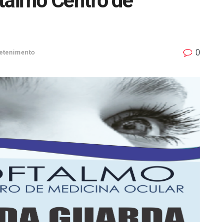
almo Centro de
0
retenimento