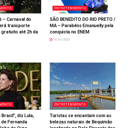
IMENTO
ENTRETENIMENTO
 – Carnaval do
SÃO BENEDITO DO RIO PRETO /
erá transporte
MA – Parabéns Emanuelly pela
gratuito até 2h da
conquista no ENEM
16/01/2025
IMENTO
ENTRETENIMENTO
Brasil”, diz Lula,
Turistas se encantam com as
a de Fernanda
belezas naturais de Bequimão