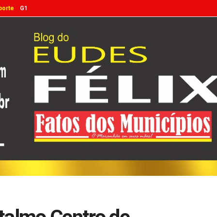
porte
G1