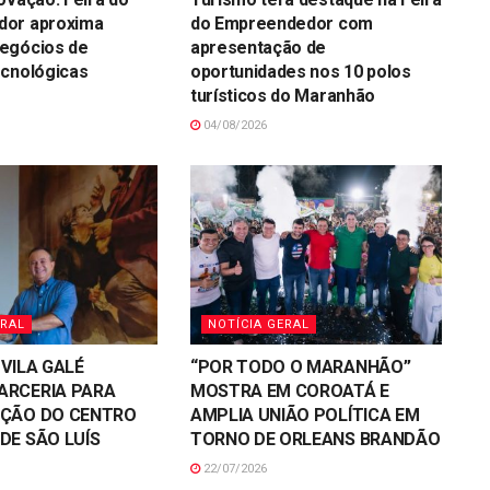
or aproxima
do Empreendedor com
egócios de
apresentação de
ecnológicas
oportunidades nos 10 polos
turísticos do Maranhão
04/08/2026
ERAL
NOTÍCIA GERAL
 VILA GALÉ
“POR TODO O MARANHÃO”
ARCERIA PARA
MOSTRA EM COROATÁ E
AÇÃO DO CENTRO
AMPLIA UNIÃO POLÍTICA EM
DE SÃO LUÍS
TORNO DE ORLEANS BRANDÃO
22/07/2026