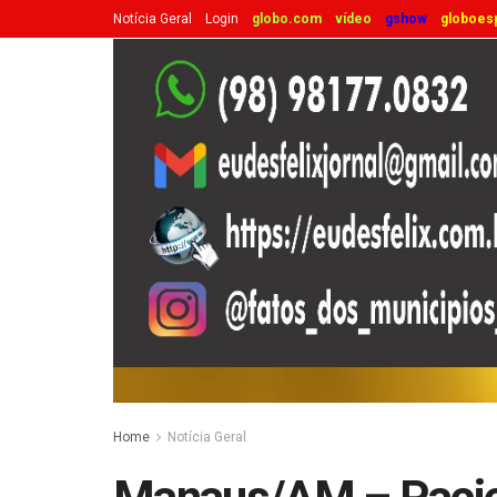
Notícia Geral
Login
globo.com
vídeo
gshow
globoes
Home
Notícia Geral