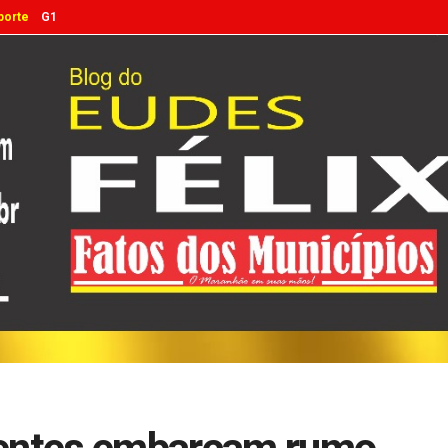
porte
G1