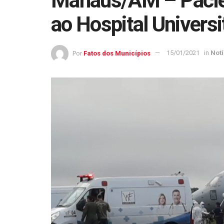
Manaus/AM – Paci
ao Hospital Universi
Por
Fatos dos Municípios
15/01/2021
in
Notí