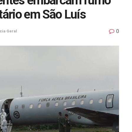
entes embarcam rumo
tário em São Luís
0
cia Geral