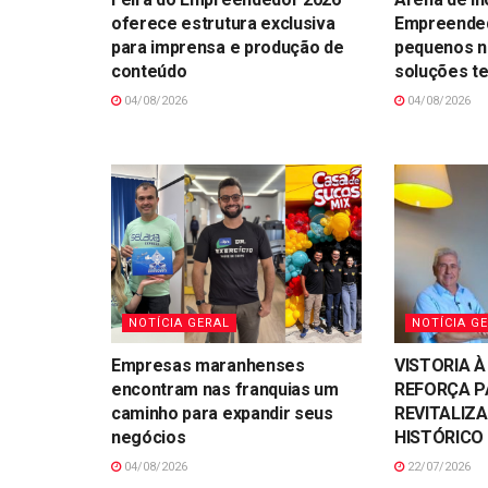
oferece estrutura exclusiva
Empreended
para imprensa e produção de
pequenos n
conteúdo
soluções t
04/08/2026
04/08/2026
NOTÍCIA GERAL
NOTÍCIA G
Empresas maranhenses
VISTORIA À
encontram nas franquias um
REFORÇA P
caminho para expandir seus
REVITALIZ
negócios
HISTÓRICO 
04/08/2026
22/07/2026