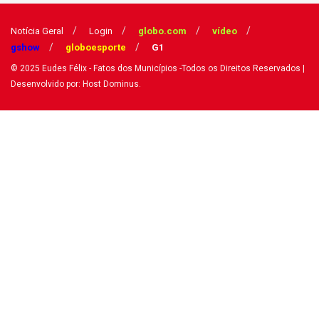
Notícia Geral
Login
globo.com
vídeo
gshow
globoesporte
G1
© 2025
Eudes Félix - Fatos dos Municípios
-Todos os Direitos Reservados
|
Desenvolvido por: Host Dominus
.