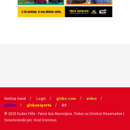
Notícia Geral
Login
globo.com
vídeo
gshow
globoesporte
G1
© 2025
Eudes Félix - Fatos dos Municípios
-Todos os Direitos Reservados
|
Desenvolvido por: Host Dominus
.