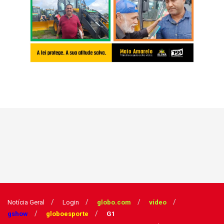
Notícia Geral
Login
globo.com
vídeo
gshow
globoesporte
G1