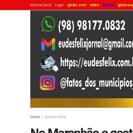
Notícia Geral
Login
globo.com
vídeo
gshow
globoes
Home
Notícia Geral