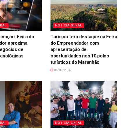
ERAL
NOTÍCIA GERAL
ovação: Feira do
Turismo terá destaque na Feira
or aproxima
do Empreendedor com
egócios de
apresentação de
ecnológicas
oportunidades nos 10 polos
turísticos do Maranhão
04/08/2026
ERAL
NOTÍCIA GERAL