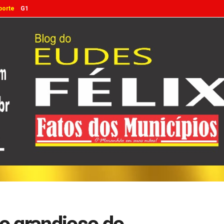
porte
G1