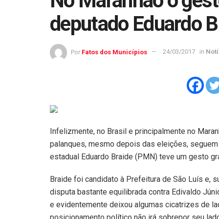
No Maranhão o gest
deputado Eduardo B
Por
Fatos dos Municípios
24/03/2017
in
Notí
Infelizmente, no Brasil e principalmente no Maran
palanques, mesmo depois das eleições, seguem ar
estadual Eduardo Braide (PMN) teve um gesto gra
Braide foi candidato à Prefeitura de São Luís e,
disputa bastante equilibrada contra Edivaldo Júni
e evidentemente deixou algumas cicatrizes de la
posicionamento político não irá sobrepor seu la