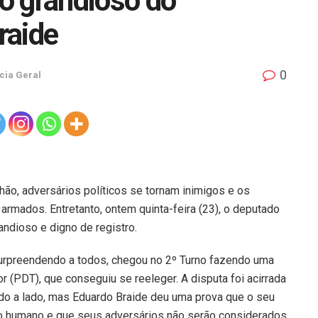
o grandioso do
raide
0
cia Geral
hão, adversários políticos se tornam inimigos e os
mados. Entretanto, ontem quinta-feira (23), o deputado
ndioso e digno de registro.
 surpreendendo a todos, chegou no 2º Turno fazendo uma
or (PDT), que conseguiu se reeleger. A disputa foi acirrada
do a lado, mas Eduardo Braide deu uma prova que o seu
do humano e que seus adversários não serão considerados