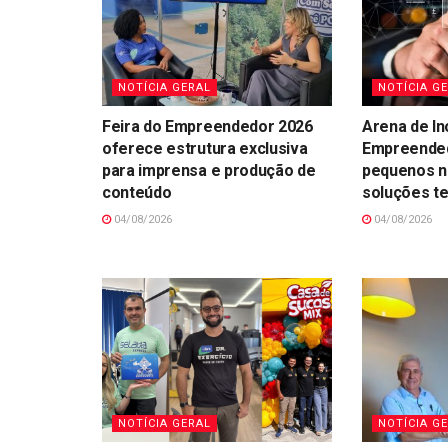
NOTÍCIA GERAL
NOTÍCIA G
Feira do Empreendedor 2026
Arena de In
oferece estrutura exclusiva
Empreended
para imprensa e produção de
pequenos n
conteúdo
soluções t
04/08/2026
04/08/2026
NOTÍCIA GERAL
NOTÍCIA G