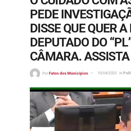
O CUIDADO COM AS
PEDE INVESTIGAÇ
DISSE QUE QUER A 
DEPUTADO DO “PL
CÂMARA. ASSISTA
Por
Fatos dos Municípios
10/04/2025
in
Polí