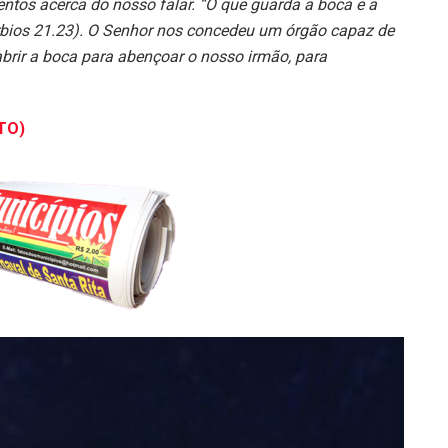
entos acerca do nosso falar.
“O que guarda a boca e a
bios 21.23)
. O Senhor nos concedeu um órgão capaz de
abrir a boca para abençoar o nosso irmão, para
TO)