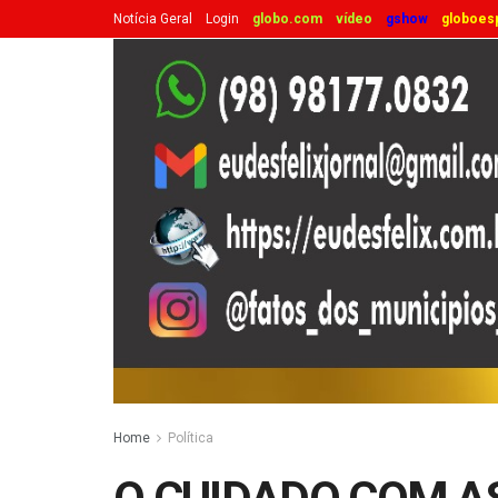
Notícia Geral
Login
globo.com
vídeo
gshow
globoes
Home
Política