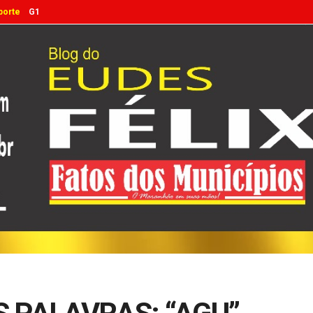
porte
G1