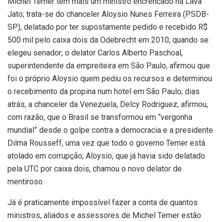
Michel Temer tem mais um ministro encrencado na Lava
Jato; trata-se do chanceler Aloysio Nunes Ferreira (PSDB-
SP), delatado por ter supostamente pedido e recebido R$
500 mil pelo caixa dois da Odebrecht em 2010, quando se
elegeu senador; o delator Carlos Alberto Paschoal,
superintendente da empreiteira em São Paulo, afirmou que
foi o próprio Aloysio quem pediu os recursos e determinou
o recebimento da propina num hotel em São Paulo; dias
atrás, a chanceler da Venezuela, Delcy Rodriguez, afirmou,
com razão, que o Brasil se transformou em “vergonha
mundial” desde o golpe contra a democracia e a presidente
Dilma Rousseff, uma vez que todo o governo Temer está
atolado em corrupção; Aloysio, que já havia sido delatado
pela UTC por caixa dois, chamou o novo delator de
mentiroso.
Já é praticamente impossível fazer a conta de quantos
ministros, aliados e assessores de Michel Temer estão