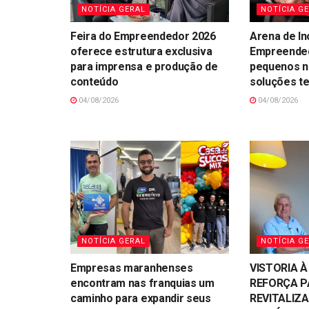
NOTÍCIA GERAL
NOTÍCIA G
Feira do Empreendedor 2026
Arena de In
oferece estrutura exclusiva
Empreended
para imprensa e produção de
pequenos n
conteúdo
soluções t
04/08/2026
04/08/2026
NOTÍCIA GERAL
NOTÍCIA G
Empresas maranhenses
VISTORIA À
encontram nas franquias um
REFORÇA P
caminho para expandir seus
REVITALIZ