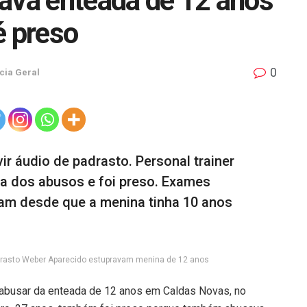
ava enteada de 12 anos
é preso
0
cia Geral
ir áudio de padrasto. Personal trainer
a dos abusos e foi preso. Exames
am desde que a menina tinha 10 anos
adrasto Weber Aparecido estupravam menina de 12 anos
 abusar da enteada de 12 anos em Caldas Novas, no