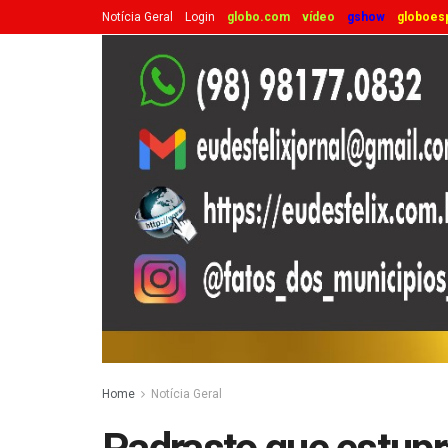
Notícia Geral
Login
globo.com
vídeo
gshow
globoes
Home
Notícia Geral