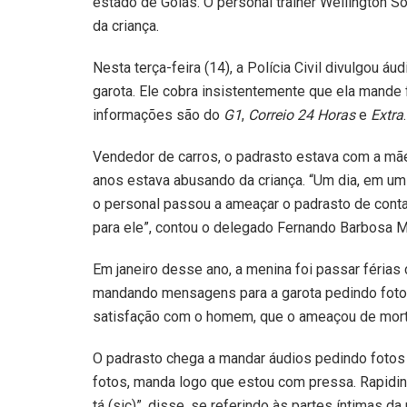
estado de Goiás. O personal trainer Wellington 
da criança.
Nesta terça-feira (14), a Polícia Civil divulgou 
garota. Ele cobra insistentemente que ela mande 
informações são do
G1
,
Correio 24 Horas
e
Extra
.
Vendedor de carros, o padrasto estava com a mãe
anos estava abusando da criança. “Um dia, em um
o personal passou a ameaçar o padrasto de conta
para ele”, contou o delegado Fernando Barbosa M
Em janeiro desse ano, a menina foi passar férias
mandando mensagens para a garota pedindo fotos 
satisfação com o homem, que o ameaçou de mort
O padrasto chega a mandar áudios pedindo fotos 
fotos, manda logo que estou com pressa. Rapidinho
tá (sic)”, disse, se referindo às partes íntimas d