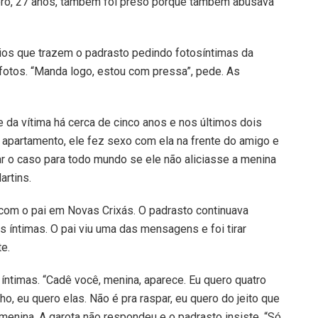
Soro, 27 anos, também foi preso porque também abusava
áudios que trazem o padrasto pedindo fotosíntimas da
fotos. “Manda logo, estou com pressa”, pede. As
 da vítima há cerca de cinco anos e nos últimos dois
 apartamento, ele fez sexo com ela na frente do amigo e
r o caso para todo mundo se ele não aliciasse a menina
artins.
 com o pai em Novas Crixás. O padrasto continuava
íntimas. O pai viu uma das mensagens e foi tirar
e.
íntimas. “Cadê você, menina, aparece. Eu quero quatro
, eu quero elas. Não é pra raspar, eu quero do jeito que
a menina. A garota não respondeu e o padrasto insiste. “Só