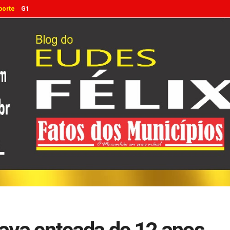
porte
G1