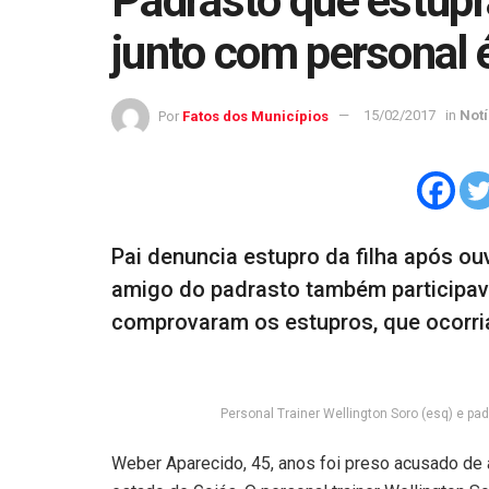
Padrasto que estupr
junto com personal 
Por
Fatos dos Municípios
15/02/2017
in
Notí
Pai denuncia estupro da filha após ouv
amigo do padrasto também participav
comprovaram os estupros, que ocorri
Personal Trainer Wellington Soro (esq) e p
Weber Aparecido, 45, anos foi preso acusado de