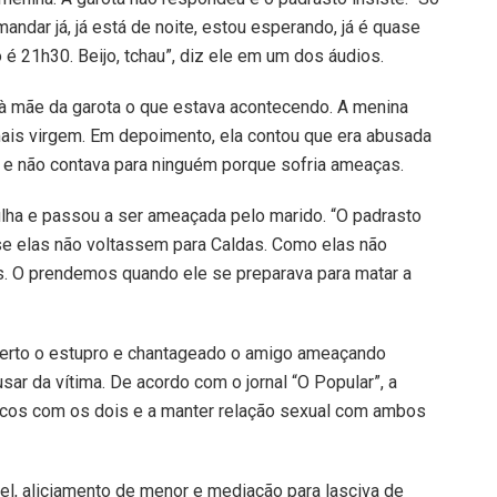
dar já, já está de noite, estou esperando, já é quase
é 21h30. Beijo, tchau”, diz ele em um dos áudios.
 à mãe da garota o que estava acontecendo. A menina
is virgem. Em depoimento, ela contou que era abusada
r, e não contava para ninguém porque sofria ameaças.
filha e passou a ser ameaçada pelo marido. “O padrasto
se elas não voltassem para Caldas. Como elas não
uas. O prendemos quando ele se preparava para matar a
coberto o estupro e chantageado o amigo ameaçando
ar da vítima. De acordo com o jornal “O Popular”, a
áficos com os dois e a manter relação sexual com ambos
el, aliciamento de menor e mediação para lasciva de