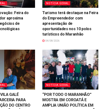
ERAL
NOTÍCIA GERAL
ovação: Feira do
Turismo terá destaque na Feira
or aproxima
do Empreendedor com
egócios de
apresentação de
ecnológicas
oportunidades nos 10 polos
turísticos do Maranhão
04/08/2026
ERAL
NOTÍCIA GERAL
 VILA GALÉ
“POR TODO O MARANHÃO”
ARCERIA PARA
MOSTRA EM COROATÁ E
AÇÃO DO CENTRO
AMPLIA UNIÃO POLÍTICA EM