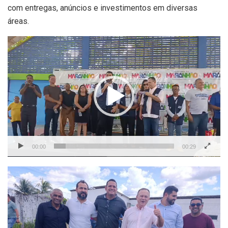
com entregas, anúncios e investimentos em diversas
áreas.
Tocador
de
vídeo
00:00
00:29