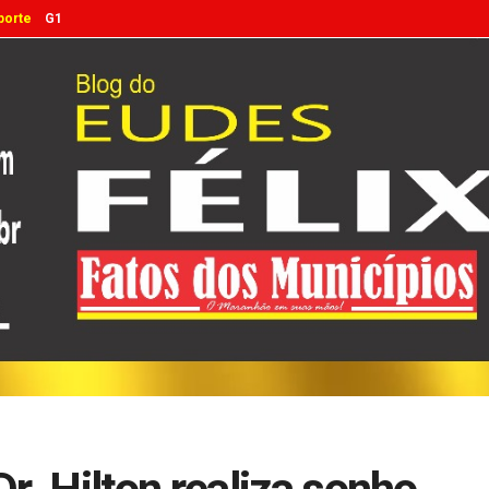
porte
G1