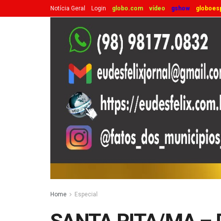
Notícia Geral
Login
globo.com
vídeo
gshow
globoes
Home
Especial