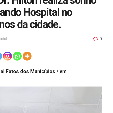
 Hilton realiza sonho
ando Hospital no
nos da cidade.
0
cial
rnal Fatos dos Municípios / em