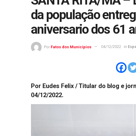
SANTA RITA/MA – Dr.
da população entreg
aniversario dos 61 a
Por
Fatos dos Municípios
04/12/2022
in
Espe
Por Eudes Felix / Titular do blog e jo
04/12/2022.