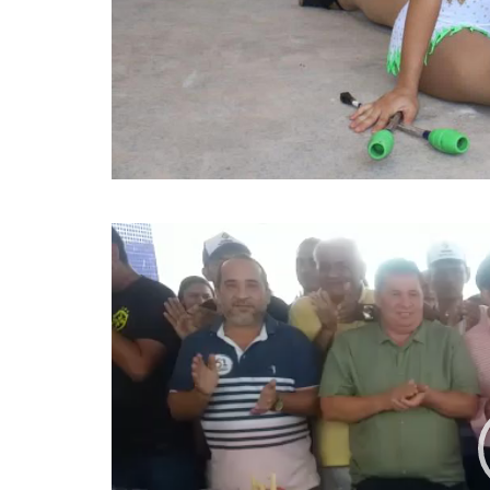
Tocador
de
vídeo