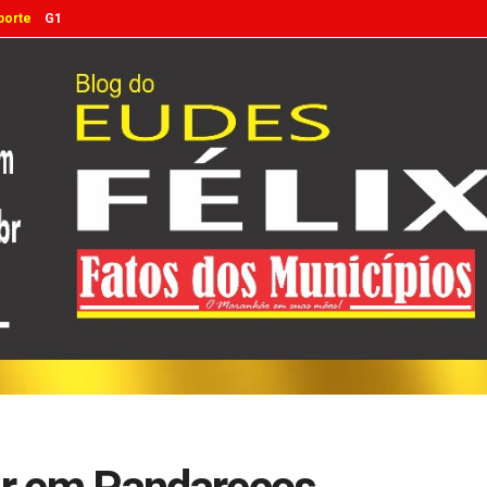
porte
G1