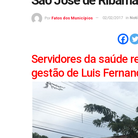
São José de Ribam
Por
Fatos dos Municípios
02/02/2017
in
Notí
Servidores da saúde r
gestão de Luis Fernan