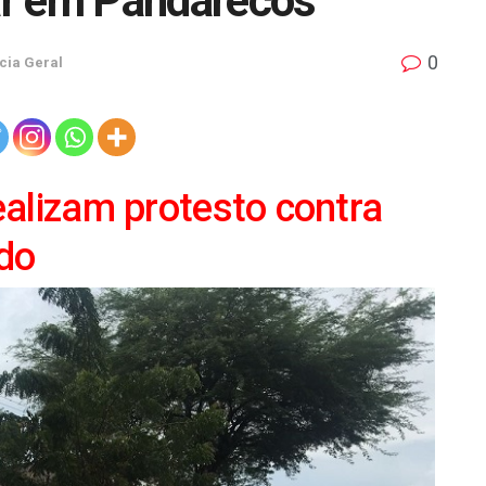
ar em Pandarecos
0
cia Geral
ealizam protesto contra
do