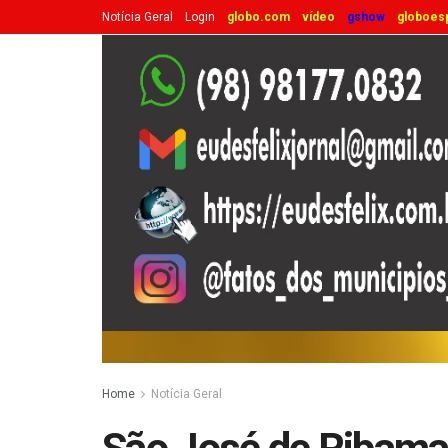
Notícia Geral
Login
globo.com
vídeo
gshow
globoes
Home
Notícia Geral