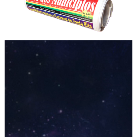
Tocador
de
vídeo