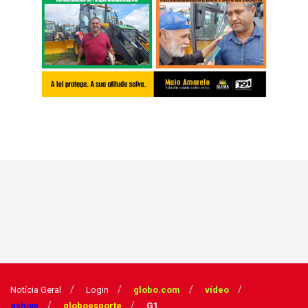
Notícia Geral
Login
globo.com
vídeo
gshow
globoesporte
G1