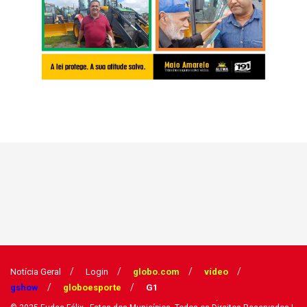
Notícia Geral
Login
globo.com
vídeo
gshow
globoesporte
G1