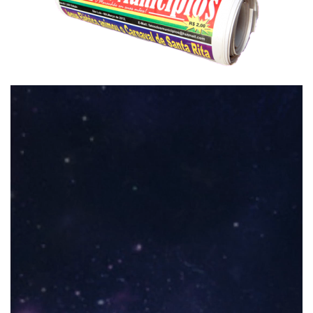
Tocador
de
vídeo