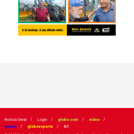
Notícia Geral
Login
globo.com
vídeo
gshow
globoesporte
G1