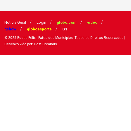
Notícia Geral
Login
globo.com
vídeo
gshow
globoesporte
G1
© 2025
Eudes Félix - Fatos dos Municípios
-Todos os Direitos Reservados
|
Desenvolvido por: Host Dominus
.