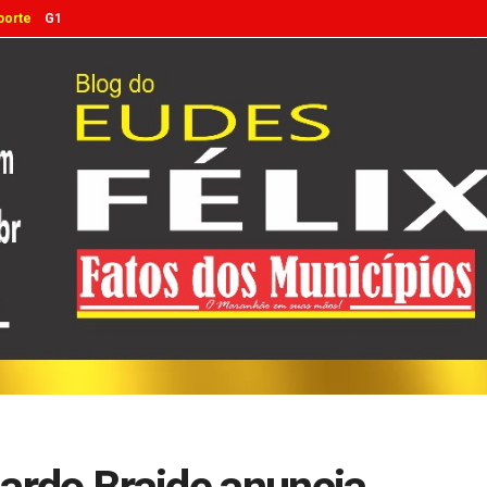
porte
G1