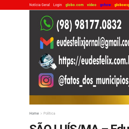
Notícia Geral
Login
globo.com
vídeo
gshow
globoes
Home
Política