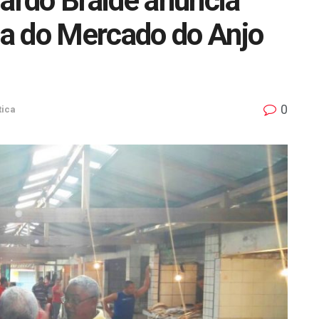
rdo Braide anuncia
a do Mercado do Anjo
0
tica