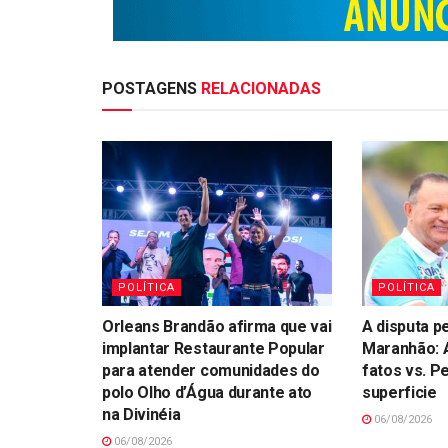
POSTAGENS
RELACIONADAS
POLÍTICA
POLÍTICA
Orleans Brandão afirma que vai
A disputa p
implantar Restaurante Popular
Maranhão: A
para atender comunidades do
fatos vs. P
polo Olho d’Água durante ato
superficie
na Divinéia
06/08/2026
06/08/2026