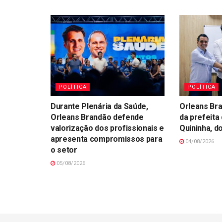
POLÍTICA
POLÍTICA
Durante Plenária da Saúde,
Orleans Br
Orleans Brandão defende
da prefeita 
valorização dos profissionais e
Quininha, d
apresenta compromissos para
04/08/2026
o setor
05/08/2026