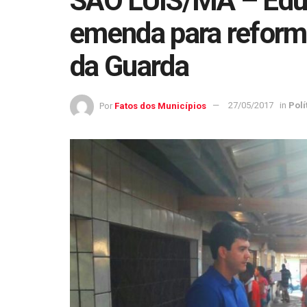
SÃO LUÍS/MA – Edua
emenda para reform
da Guarda
Por
Fatos dos Municípios
27/05/2017
in
Polí