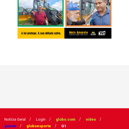
Notícia Geral
Login
globo.com
vídeo
gshow
globoesporte
G1