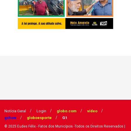
Notícia Geral
Login
globo.com
vídeo
gshow
globoesporte
G1
© 2025
Eudes Félix - Fatos dos Municípios
-Todos os Direitos Reservados
|