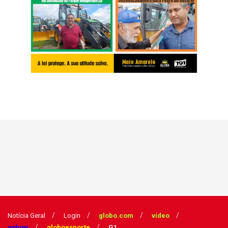
Notícia Geral
Login
globo.com
vídeo
gshow
globoesporte
G1