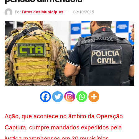
Por
Fatos dos Municípios
09/10/2025
Ação, que acontece no âmbito da Operação
Captura, cumpre mandados expedidos pela
justiça maranhenses em 30 municípios,