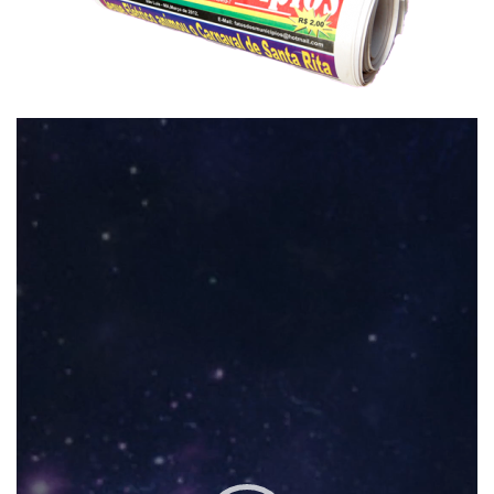
Tocador
de
vídeo