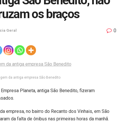
tiga São Benedito, não
cruzam os braços
0
cia Geral
agem da antiga empresa São Benedito
a Empresa Planeta, antiga São Benedito, fizeram
asados.
 da empresa, no bairro do Recanto dos Vinhais, em São
aram da falta de ônibus nas primeiras horas da manhã.