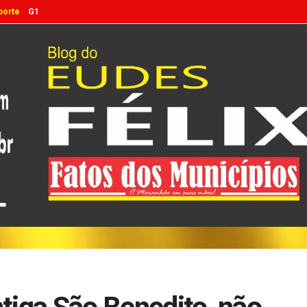
porte
G1