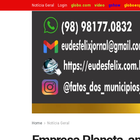
Notícia Geral
Login
globo.com
vídeo
gshow
globoes
Home
Notícia Geral