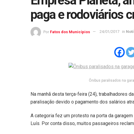
Empresa Planeta, an
paga e rodoviários 
Por
Fatos dos Municípios
24/01/2017
in
Notí
Ônibus paralisados na gar
Na manhã desta terça-feira (24), trabalhadores d
paralisação devido o pagamento dos salários atr
A categoria fez um protesto na porta da garagem
Luís. Por conta disso, muitos passageiros reclam