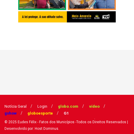
Notícia Geral
Login
globo.com
vídeo
gshow
globoesporte
G1
© 2025
Eudes Félix - Fatos dos Municípios
-Todos os Direitos Reservados
|
Desenvolvido por: Host Dominus
.