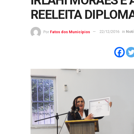
IRLAHI MORAES É
REELEITA DIPLOM
Por
Fatos dos Municípios
22/12/2016
in
Notí