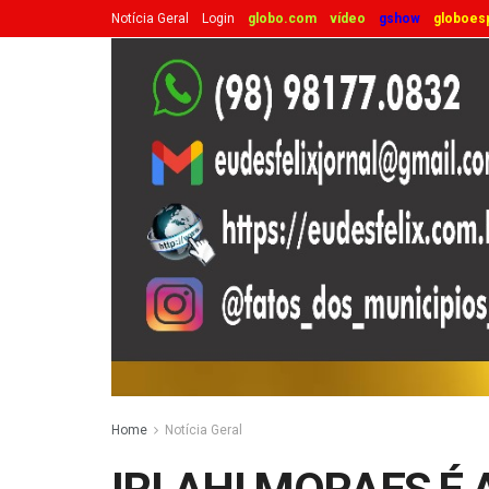
Notícia Geral
Login
globo.com
vídeo
gshow
globoes
Home
Notícia Geral