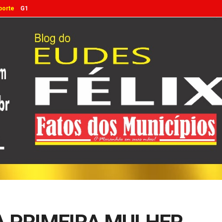
porte
G1