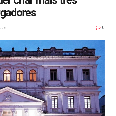
 criar mais três
rgadores
0
tica