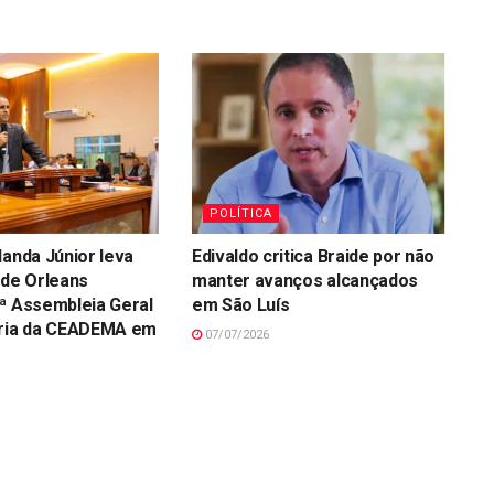
POLÍTICA
landa Júnior leva
Edivaldo critica Braide por não
de Orleans
manter avanços alcançados
ª Assembleia Geral
em São Luís
ária da CEADEMA em
07/07/2026
s