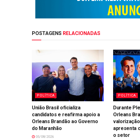
POSTAGENS
RELACIONADAS
POLÍTICA
POLÍTICA
União Brasil oficializa
Durante Ple
candidatos e reafirma apoio a
Orleans Br
Orleans Brandão ao Governo
valorização
do Maranhão
apresenta 
o setor
05/08/2026