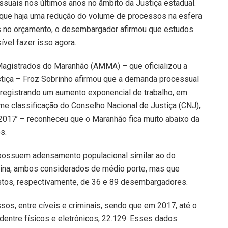
uais nos últimos anos no âmbito da Justiça estadual.
 que haja uma redução do volume de processos na esfera
s no orçamento, o desembargador afirmou que estudos
vel fazer isso agora.
agistrados do Maranhão (AMMA) – que oficializou a
ustiça – Froz Sobrinho afirmou que a demanda processual
, registrando um aumento exponencial de trabalho, em
rme classificação do Conselho Nacional de Justiça (CNJ),
2017’ – reconheceu que o Maranhão fica muito abaixo da
s.
 possuem adensamento populacional similar ao do
ina, ambos considerados de médio porte, mas que
stos, respectivamente, de 36 e 89 desembargadores.
sos, entre cíveis e criminais, sendo que em 2017, até o
dentre físicos e eletrônicos, 22.129. Esses dados