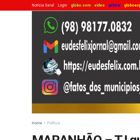
Notícia Geral
Login
globo.com
vídeo
gshow
globoes
Home
Política