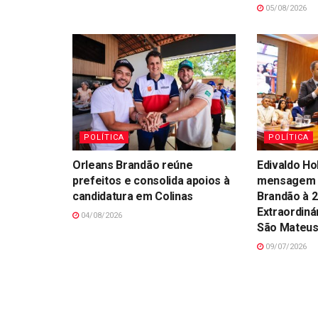
05/08/2026
POLÍTICA
POLÍTICA
Orleans Brandão reúne
Edivaldo Ho
prefeitos e consolida apoios à
mensagem 
candidatura em Colinas
Brandão à 2
Extraordin
04/08/2026
São Mateu
09/07/2026