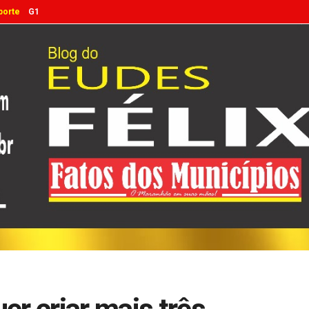
porte
G1