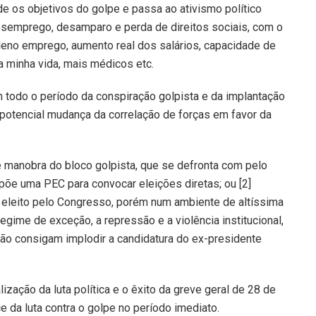
e os objetivos do golpe e passa ao ativismo político
esemprego, desamparo e perda de direitos sociais, com o
leno emprego, aumento real dos salários, capacidade de
a minha vida, mais médicos etc.
em todo o período da conspiração golpista e da implantação
e potencial mudança da correlação de forças em favor da
e manobra do bloco golpista, que se defronta com pelo
opõe uma PEC para convocar eleições diretas; ou [2]
 eleito pelo Congresso, porém num ambiente de altíssima
 regime de exceção, a repressão e a violência institucional,
não consigam implodir a candidatura do ex-presidente
ização da luta política e o êxito da greve geral de 28 de
e da luta contra o golpe no período imediato.