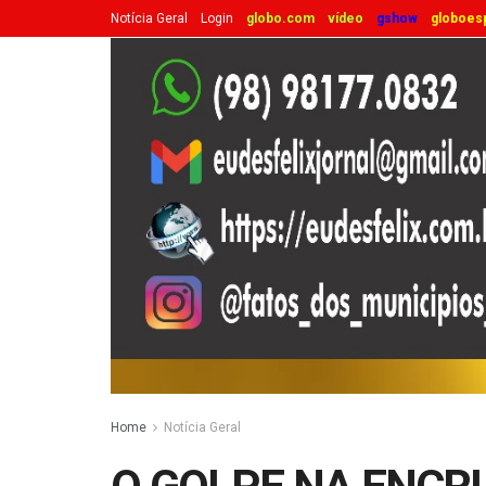
Notícia Geral
Login
globo.com
vídeo
gshow
globoes
Home
Notícia Geral