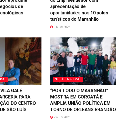
or aproxima
do Empreendedor com
egócios de
apresentação de
ecnológicas
oportunidades nos 10 polos
turísticos do Maranhão
04/08/2026
ERAL
NOTÍCIA GERAL
 VILA GALÉ
“POR TODO O MARANHÃO”
ARCERIA PARA
MOSTRA EM COROATÁ E
AÇÃO DO CENTRO
AMPLIA UNIÃO POLÍTICA EM
DE SÃO LUÍS
TORNO DE ORLEANS BRANDÃO
22/07/2026