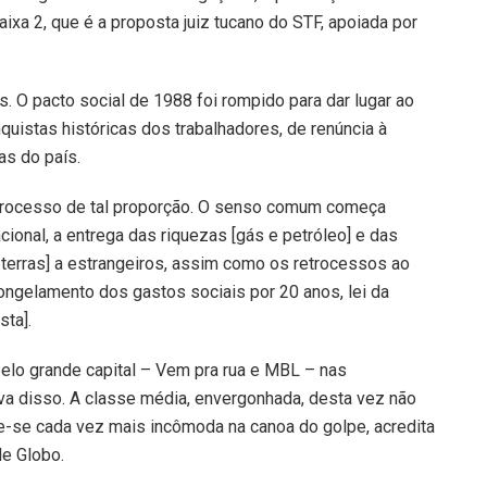
ixa 2, que é a proposta juiz tucano do STF, apoiada por
 O pacto social de 1988 foi rompido para dar lugar ao
uistas históricas dos trabalhadores, de renúncia à
as do país.
processo de tal proporção. O senso comum começa
ional, a entrega das riquezas [gás e petróleo] e das
 terras] a estrangeiros, assim como os retrocessos ao
ongelamento dos gastos sociais por 20 anos, lei da
sta].
pelo grande capital – Vem pra rua e MBL – nas
a disso. A classe média, envergonhada, desta vez não
te-se cada vez mais incômoda na canoa do golpe, acredita
de Globo.