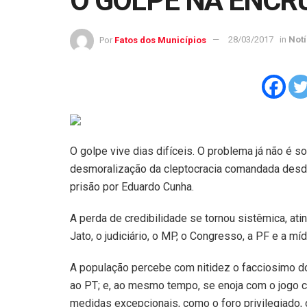
O GOLPE NA ENCR
Por
Fatos dos Municípios
28/03/2017
in
Notí
O golpe vive dias difíceis. O problema já não é s
desmoralização da cleptocracia comandada desde 
prisão por Eduardo Cunha.
A perda de credibilidade se tornou sistêmica, ati
Jato, o judiciário, o MP, o Congresso, a PF e a mí
A população percebe com nitidez o facciosimo do 
ao PT; e, ao mesmo tempo, se enoja com o jogo c
medidas excepcionais, como o foro privilegiado,