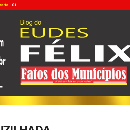
porte
G1