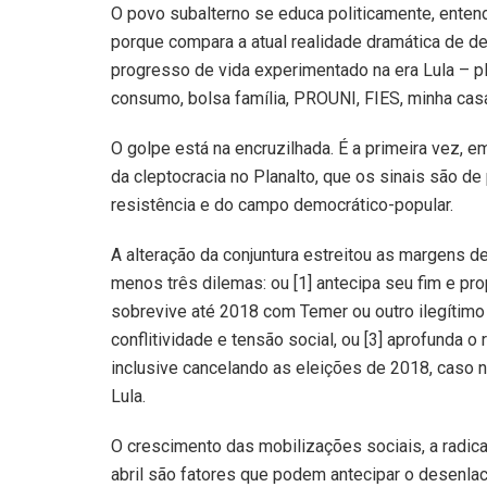
O povo subalterno se educa politicamente, entend
porque compara a atual realidade dramática de d
progresso de vida experimentado na era Lula – p
consumo, bolsa família, PROUNI, FIES, minha cas
O golpe está na encruzilhada. É a primeira vez, 
da cleptocracia no Planalto, que os sinais são d
resistência e do campo democrático-popular.
A alteração da conjuntura estreitou as margens d
menos três dilemas: ou [1] antecipa seu fim e pr
sobrevive até 2018 com Temer ou outro ilegítimo
conflitividade e tensão social, ou [3] aprofunda o
inclusive cancelando as eleições de 2018, caso 
Lula.
O crescimento das mobilizações sociais, a radical
abril são fatores que podem antecipar o desenlac