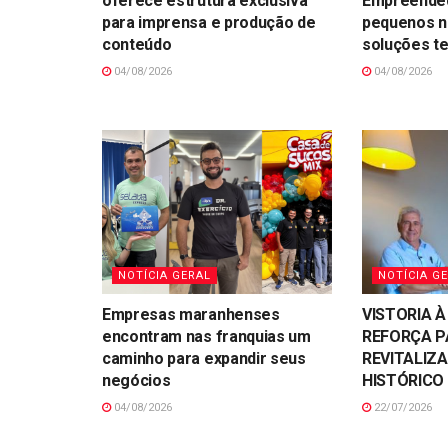
oferece estrutura exclusiva
Empreended
para imprensa e produção de
pequenos n
conteúdo
soluções t
04/08/2026
04/08/2026
NOTÍCIA GERAL
NOTÍCIA G
Empresas maranhenses
VISTORIA À
encontram nas franquias um
REFORÇA P
caminho para expandir seus
REVITALIZ
negócios
HISTÓRICO 
04/08/2026
22/07/2026