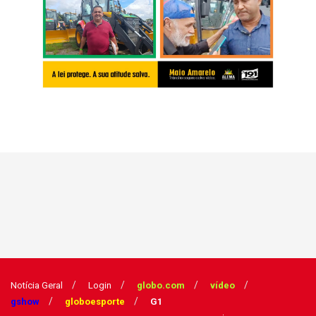
Notícia Geral
Login
globo.com
vídeo
gshow
globoesporte
G1