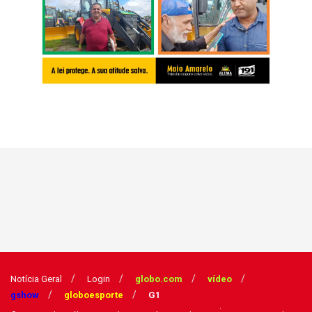
Notícia Geral
Login
globo.com
vídeo
gshow
globoesporte
G1