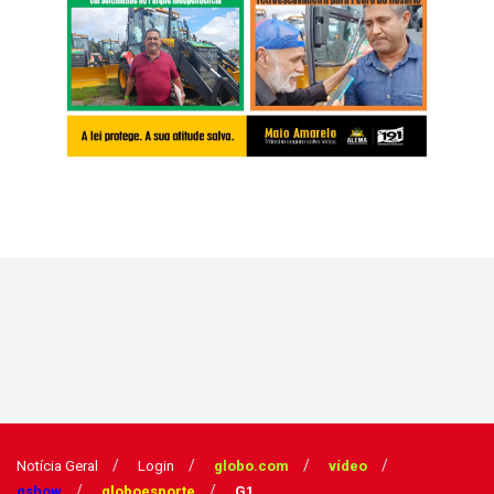
Notícia Geral
Login
globo.com
vídeo
gshow
globoesporte
G1