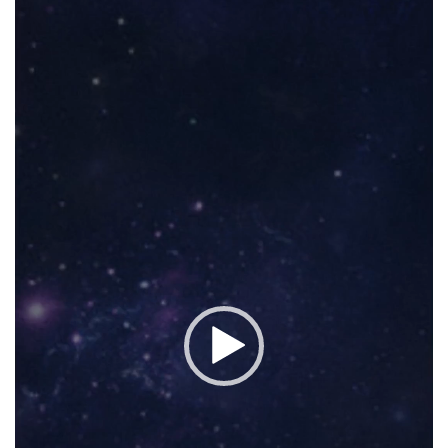
de
vídeo