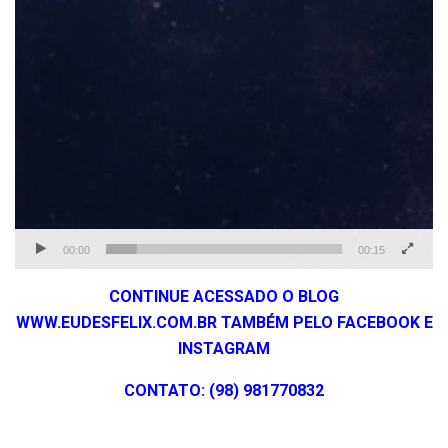
00:00
00:15
CONTINUE ACESSADO O BLOG
WWW.EUDESFELIX.COM.BR TAMBÉM PELO FACEBOOK E
INSTAGRAM
CONTATO: (98) 981770832