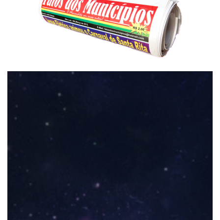
Tocador
de
vídeo