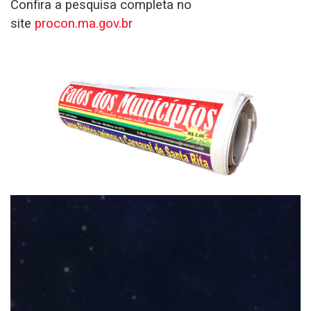
Confira a pesquisa completa no
site
procon.ma.gov.br
Tocador
de
vídeo