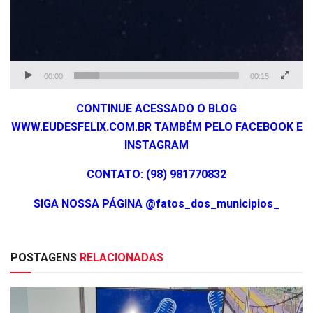
00:00
00:15
CONTINUE ACESSADO O BLOG
WWW.EUDESFELIX.COM.BR TAMBÉM PELO FACEBOOK E
INSTAGRAM
CONTATO: (98) 981770832
SIGA NOSSA PÁGINA @fatos_dos_municipios_
POSTAGENS
RELACIONADAS